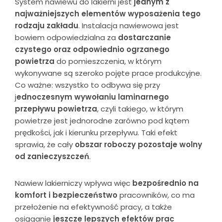
System nawiewu do lakierni jest
jednym z
najważniejszych elementów wyposażenia tego
rodzaju zakładu
. Instalacja nawiewowa jest
bowiem odpowiedzialna za
dostarczanie
czystego oraz odpowiednio ogrzanego
powietrza
do pomieszczenia, w którym
wykonywane są szeroko pojęte prace produkcyjne.
Co ważne: wszystko to odbywa się przy
j
ednoczesnym wywołaniu laminarnego
przepływu powietrza
, czyli takiego, w którym
powietrze jest jednorodne zarówno pod kątem
prędkości, jak i kierunku przepływu. Taki efekt
sprawia, że cały
obszar roboczy pozostaje wolny
od zanieczyszczeń
.
Nawiew lakierniczy wpływa więc
bezpośrednio na
komfort i bezpieczeństwo
pracowników, co ma
przełożenie na efektywność pracy, a także
osiąganie
jeszcze lepszych efektów prac