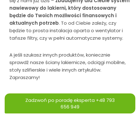
się z nami już dziś –
zbudujemy dla Ciebie system
nawiewowy do lakierni, który dostosowany
będzie do Twoich możliwości finansowych i
aktualnych potrzeb
. To od Ciebie zależy, czy
będzie to prosta instalacja oparta o wentylator i
tańsze filtry, czy w pełni automatyczne systemy.
A jeśli szukasz innych produktów, koniecznie
sprawdź nasze
ściany lakiernicze
,
odciągi mobilne
,
stoły szlifierskie
i wiele innych artykułów.
Zapraszamy!
Zadzwoń po poradę eksperta
+48 793
656 949