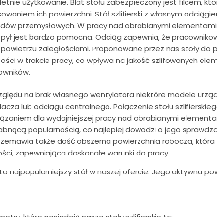
letnie użytkowanie. Blat stołu zabezpieczony jest filcem, kt
owaniem ich powierzchni. Stół szlifierski z własnym odciąg
adów przemysłowych. W pracy nad obrabianymi elementami
 i pył jest bardzo pomocna. Odciąg zapewnia, że pracowniko
 powietrzu zaległościami. Proponowane przez nas stoły do pr
tości w trakcie pracy, co wpływa na jakość szlifowanych el
owników.
zględu na brak własnego wentylatora niektóre modele urz
acza lub odciągu centralnego. Połączenie stołu szlifierski
iązaniem dla wydajniejszej pracy nad obrabianymi elementa
łabnącą popularnością, co najlepiej dowodzi o jego sprawdz
rzemawia także dość obszerna powierzchnia robocza, która
ości, zapewniająca doskonałe warunki do pracy.
to najpopularniejszy stół w naszej ofercie. Jego aktywna pow
etry, które posiadają nasze stoły szlifierskie to: