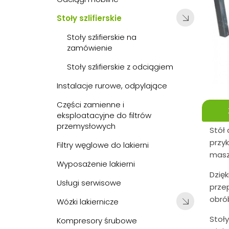
Stoły szlifierskie
Stoły szlifierskie na
zamówienie
Stoły szlifierskie z odciągiem
Instalacje rurowe, odpylające
Części zamienne i
eksploatacyjne do filtrów
przemysłowych
Stół 
przy
Filtry węglowe do lakierni
masz
Wyposażenie lakierni
Dzię
Usługi serwisowe
prze
obrób
Wózki lakiernicze
Stoły
Kompresory śrubowe