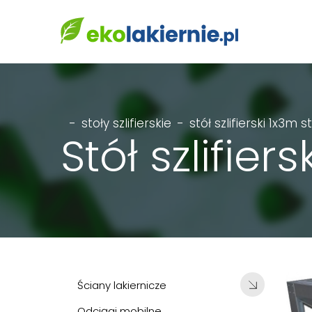
-
stoły szlifierskie
-
stół szlifierski 1x3m s
Stół szlifier
Ściany lakiernicze
Odciągi mobilne