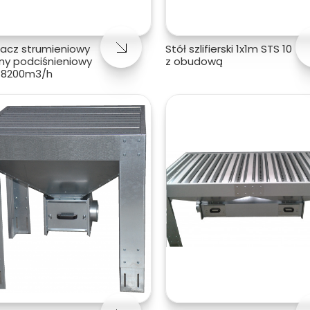
acz strumieniowy
Stół szlifierski 1x1m STS 10
ny podciśnieniowy
z obudową
-8200m3/h