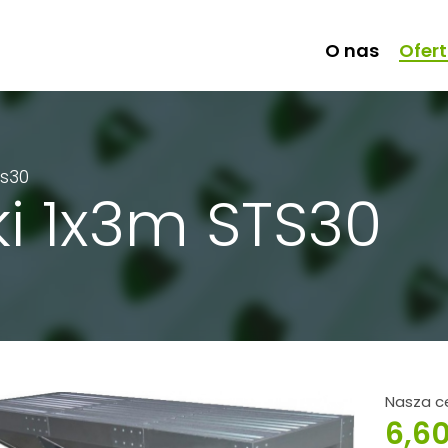
O nas
Ofer
ts30
ski 1x3m STS30
Nasza c
6,6