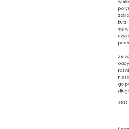
wielo
porys
zakł
kurz
się w
czys
prac
Ze w
odpyl
rozw
nies
go p
dług
Jest 
Param