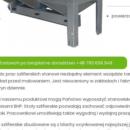
powierz
Zadzwoń po bezpłatne doradztwo
+48 793 656 949
do prac szlifierskich stanowi niezbędny element wszędzie t
kład przed malowaniem. Jest nieoceniony w zakładach i fabr
yn dziennie.
ki naszemu produktowi mogą Państwo wyposażyć stanowisko
pisami BHP. Stoły szlifierskie pozwalają zachować odpowied
ki. Pracownikowi umożliwiają także wygodną i wydajną pracę
 szlifierskie zbudowane są z blachy ocynkowanej najwyższej j