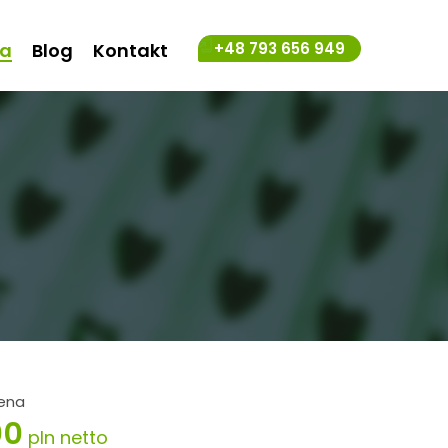
ta
Blog
Kontakt
+48 793 656 949
ena
00
pln netto