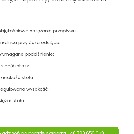
bjętościowe natężenie przepływu:
rednica przyłącza odciągu:
Wymagane podciśnienie:
ługość stołu:
zerokość stołu:
Regulowana wysokość:
iężar stołu:
Zadzwoń po poradę eksperta
+48 793 656 949