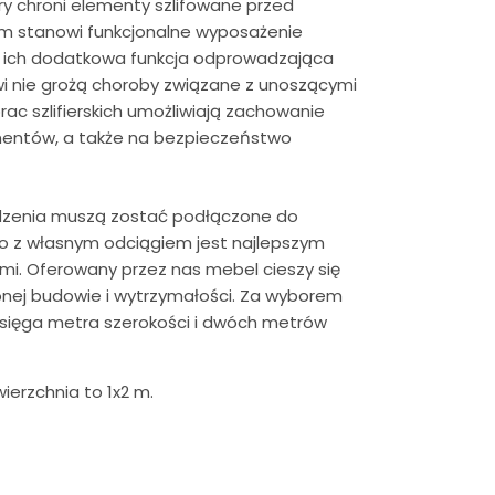
óry chroni elementy szlifowane przed
iem stanowi funkcjonalne wyposażenie
 ich dodatkowa funkcja odprowadzająca
wi nie grożą choroby związane z unoszącymi
ac szlifierskich umożliwiają zachowanie
ementów, a także na bezpieczeństwo
ądzenia muszą zostać podłączone do
ego z własnym odciągiem jest najlepszym
mi. Oferowany przez nas mebel cieszy się
onej budowie i wytrzymałości. Za wyborem
 sięga metra szerokości i dwóch metrów
ierzchnia to 1x2 m.