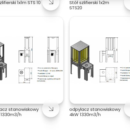
zlifierski 1x1m STS 10
Stół szlifierski 1x2m
STS20
acz stanowiskowy
odpylacz stanowiskowy
 1330m3/h
4kW 1330m3/h