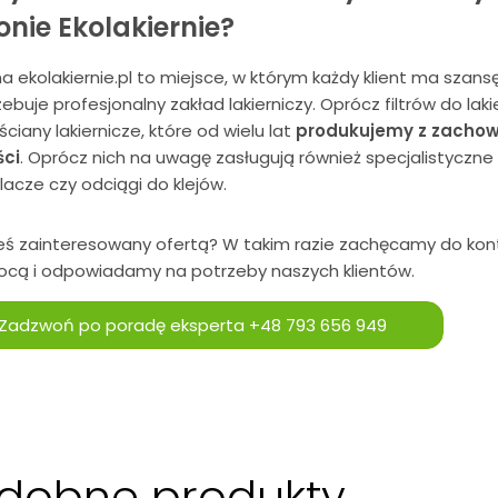
onie Ekolakiernie?
a ekolakiernie.pl to miejsce, w którym każdy klient ma szan
ebuje profesjonalny zakład lakierniczy. Oprócz filtrów do la
ściany lakiernicze
, które od wielu lat
produkujemy z zachow
ści
. Oprócz nich na uwagę zasługują również specjalistyczne
lacze
czy odciągi do klejów.
eś zainteresowany ofertą? W takim razie zachęcamy do
kon
cą i odpowiadamy na potrzeby naszych klientów.
Zadzwoń po poradę eksperta
+48 793 656 949
dobne produkty