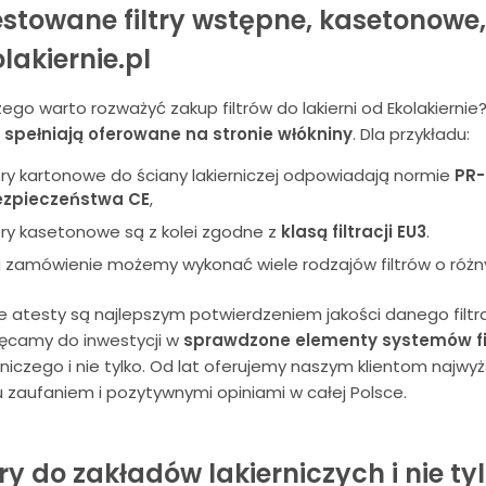
stowane filtry wstępne, kasetonowe,
lakiernie.pl
zego warto rozważyć zakup filtrów do lakierni od Ekolakier
e spełniają oferowane na stronie włókniny
. Dla przykładu:
ltry kartonowe do ściany lakierniczej odpowiadają normie
PR-
zpieczeństwa CE
,
ltry kasetonowe są z kolei zgodne z
klasą filtracji EU3
.
 zamówienie możemy wykonać wiele rodzajów filtrów o różnych
e atesty są najlepszym potwierdzeniem jakości danego filtra
ęcamy do inwestycji w
sprawdzone elementy systemów fi
rniczego i nie tylko. Od lat oferujemy naszym klientom najwyż
 zaufaniem i pozytywnymi opiniami w całej Polsce.
try do zakładów lakierniczych i nie tyl