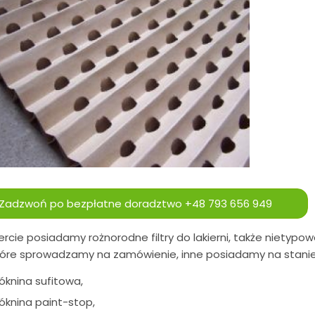
Zadzwoń po bezpłatne doradztwo
+48 793 656 949
rcie posiadamy rożnorodne filtry do lakierni, także nietypow
óre sprowadzamy na zamówienie, inne posiadamy na stanie. P
óknina sufitowa,
óknina paint-stop,