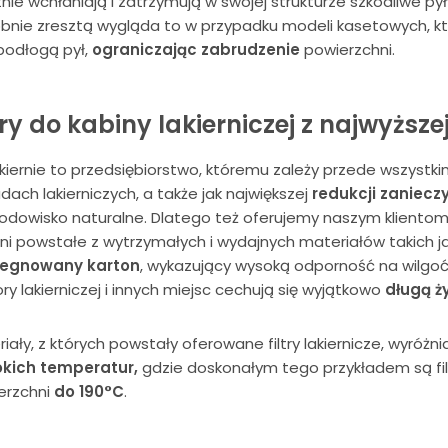
nie wchłaniają i zatrzymują w swojej strukturze szkodliwe pył
bnie zresztą wygląda to w przypadku modeli kasetowych, kt
podłogą pył,
ograniczając zabrudzenie
powierzchni.
try do kabiny lakierniczej z najwyższe
kiernie to przedsiębiorstwo, któremu zależy przede wszystk
dach lakierniczych, a także jak największej
redukcji zaniecz
rodowisko naturalne. Dlatego też oferujemy naszym klientom
rni powstałe z wytrzymałych i wydajnych materiałów takich ja
egnowany karton
, wykazujący wysoką odporność na wilgoć.
y lakierniczej i innych miejsc cechują się wyjątkowo
długą ż
iały, z których powstały oferowane filtry lakiernicze, wyróżni
kich temperatur,
gdzie doskonałym tego przykładem są fil
erzchni
do 190°C
.