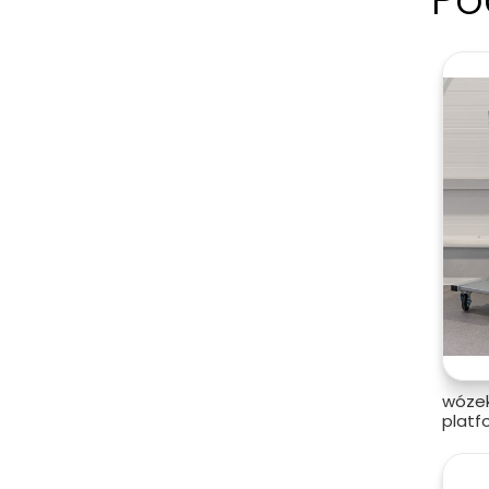
wózek
platf