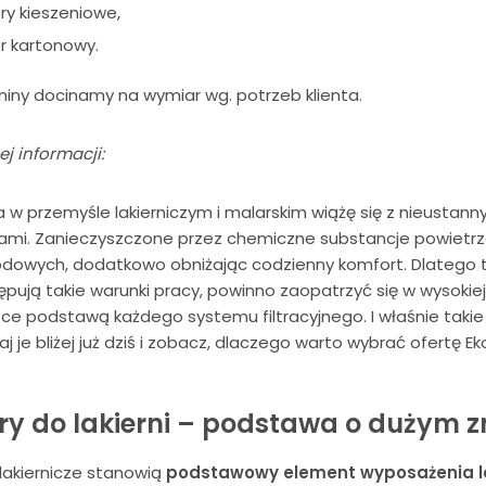
ltry kieszeniowe,
ltr kartonowy.
niny docinamy na wymiar wg. potrzeb klienta.
j informacji:
a w przemyśle lakierniczym i malarskim wiążę się z nieusta
ami. Zanieczyszczone przez chemiczne substancje powietrz
dowych, dodatkowo obniżając codzienny komfort. Dlatego t
pują takie warunki pracy, powinno zaopatrzyć się w wysokiej j
e podstawą każdego systemu filtracyjnego. I właśnie takie 
j je bliżej już dziś i zobacz, dlaczego warto wybrać ofertę E
try do lakierni – podstawa o dużym 
y lakiernicze stanowią
podstawowy element wyposażenia la