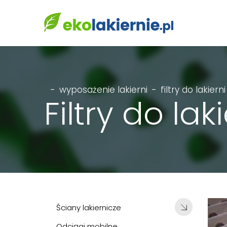
-
wyposażenie lakierni
-
filtry do lakierni
Filtry do lak
Ściany lakiernicze
Odciągi mobilne