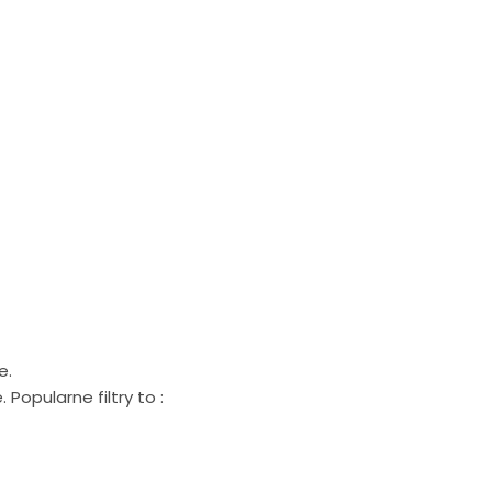
e.
opularne filtry to :