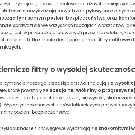
y wykorzystuje się farby do malowania różnych, mniejszych 
e skutecznie
oczyszczają powietrze z pyłów,
unoszących się
osząc tym samym poziom bezpieczeństwa oraz komfo
nale sprawdzi się we wszystkich rodzajach warsztatów lakier
naczej jest w przypadku oferowanych przez nas włóknin, któ
ch miejscach. Na stronie dostępne są m.in.
filtry sufitowe d
erniczych
.
iernicze filtry o wysokiej skutecznośc
ortymencie naszego przedsiębiorstwa znajdują się
wysokiej
le, które powstały ze
specjalnej włókniny o progresywne
wane w tej kategorii charakteryzują się wysoką skutecznością 
. Wykorzystanie naszych filtrów lakierniczych pozwala
oczyś
malny poziom bezpieczeństwa.
rzykładu: nasze filtry węglowe wyróżniają się
znakomitymi w