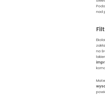
świet
Podo
nad 
Fil
Ekola
zakła
na ś
lakie
impr
komor
Mater
wyso
powi