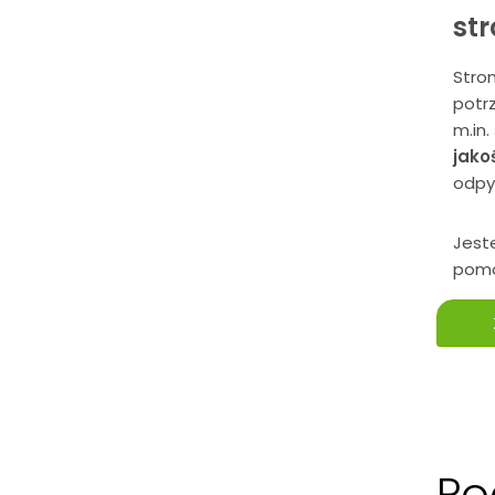
str
Stron
potrz
m.in.
jako
odpy
Jest
pomo
Po