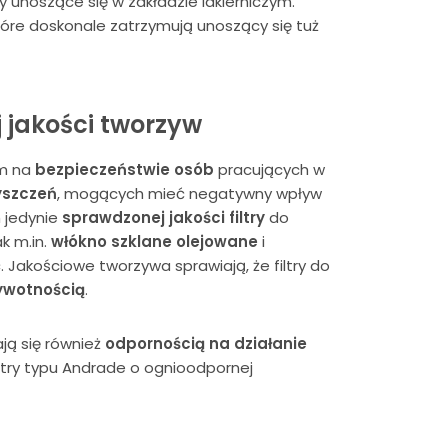
y unoszące się w zakładzie lakierniczym.
óre doskonale zatrzymują unoszący się tuż
j jakości tworzyw
im na
bezpieczeństwie osób
pracujących w
yszczeń
, mogących mieć negatywny wpływ
 jedynie
sprawdzonej jakości filtry
do
k m.in.
włókno szklane olejowane
i
 Jakościowe tworzywa sprawiają, że filtry do
ywotnością
.
ają się również
odpornością na działanie
try typu Andrade o ognioodpornej