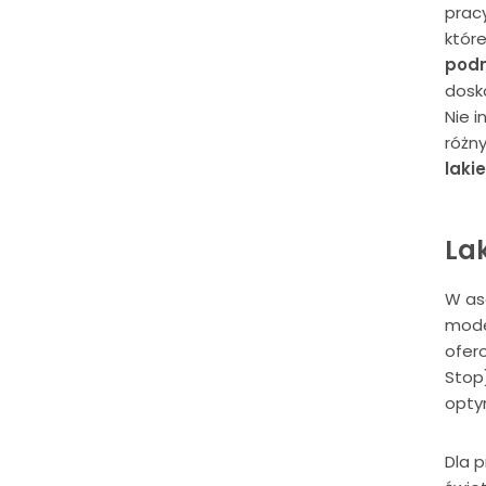
prac
któr
podn
dosko
Nie i
różny
laki
Lak
W as
mode
ofero
Stop)
opty
Dla p