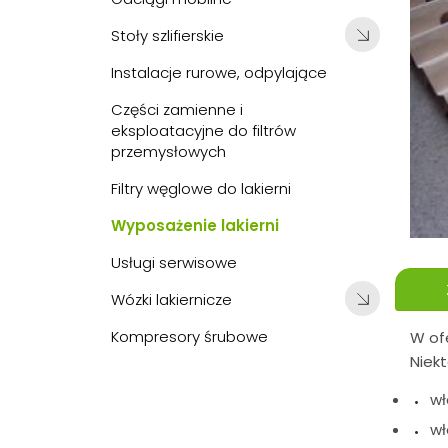
Stoły szlifierskie
Instalacje rurowe, odpylające
Części zamienne i
eksploatacyjne do filtrów
przemysłowych
Filtry węglowe do lakierni
Wyposażenie lakierni
Usługi serwisowe
Wózki lakiernicze
Kompresory śrubowe
W ofe
Niekt
wł
wł