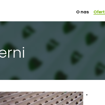
O nas
Ofer
ierni