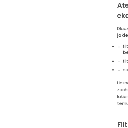
Ate
eko
Dlac
jaki
fi
be
fi
na
Liczn
zach
lakie
temu
Fil