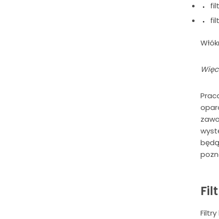
fi
fi
Włók
Więce
Prac
opar
zawo
wystę
będąc
pozna
Fil
Filtr