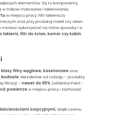
i większych elementów. Są to komponenty,
 w trakcie malowania i lakierowania,
rtu
w miejscu pracy. Filtr lakierniczy
niczych oraz przy produkcji mebli czy okien.
re możesz wykorzystać na różne sposoby i w
o lakierni, filtr do ścian, komór czy kabin
i
 klasy filtry węglowe, kasetonowe
oraz
j budowie
. Niezależnie od rodzaju – produkty
filtracji –
nawet do 95%
(włóknina Paint-
cić powietrze
w miejscu pracy i zachować
łaściwościami sorpcyjnymi
, dzięki czemu